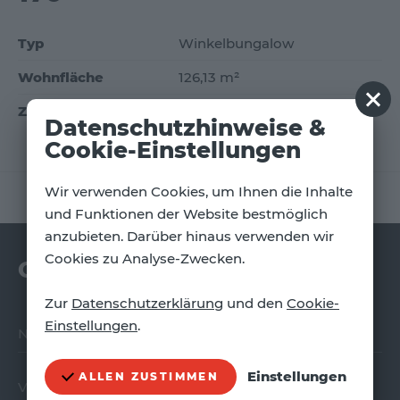
Verkaufen
Typ
Winkelbungalow
Finanzieren
Wohnfläche
126,13 m²
Referenzen
Zimmer
4
Datenschutzhinweise &
Cookie-Einstellungen
Wir verwenden Cookies, um Ihnen die Inhalte
vorherige Seite
//
Übersicht
//
nächste Seite
und Funktionen der Website bestmöglich
anzubieten. Darüber hinaus verwenden wir
Cookies zu Analyse-Zwecken.
Grundriss anfordern
Zur
Datenschutzerklärung
und den
Cookie-
Einstellungen
.
Name
Einstellungen
ALLEN ZUSTIMMEN
Vorname