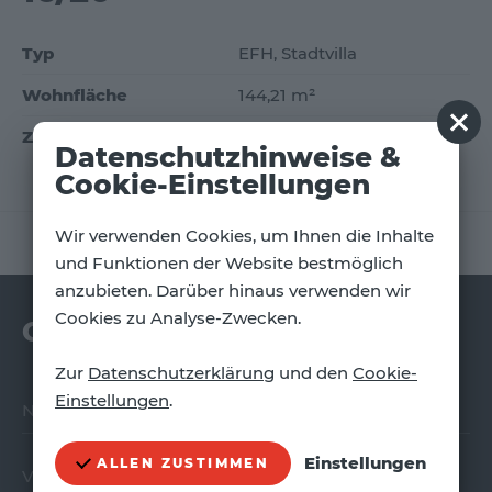
Verkaufen
Typ
EFH, Stadtvilla
Finanzieren
Wohnfläche
144,21 m²
Referenzen
Zimmer
5
Datenschutzhinweise &
Cookie-Einstellungen
Wir verwenden Cookies, um Ihnen die Inhalte
vorherige Seite
//
Übersicht
//
nächste Seite
und Funktionen der Website bestmöglich
anzubieten. Darüber hinaus verwenden wir
Cookies zu Analyse-Zwecken.
Grundriss anfordern
Zur
Datenschutzerklärung
und den
Cookie-
Einstellungen
.
Name
Einstellungen
ALLEN ZUSTIMMEN
Vorname